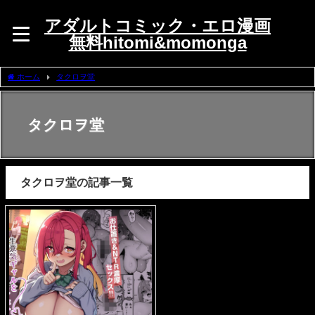
アダルトコミック・エロ漫画
無料hitomi&momonga
ホーム
タクロヲ堂
タクロヲ堂
タクロヲ堂の記事一覧