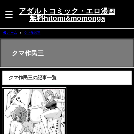
アダルトコミック・エロ漫画
無料hitomi&momonga
ホーム
クマ作民三
クマ作民三
クマ作民三の記事一覧