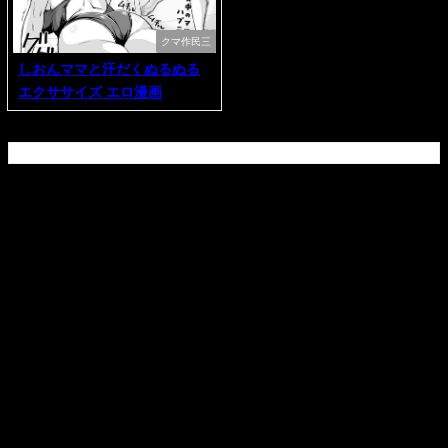
クマ作民三
しおんママと汗だくぬるぬる
エクササイズ エロ漫画