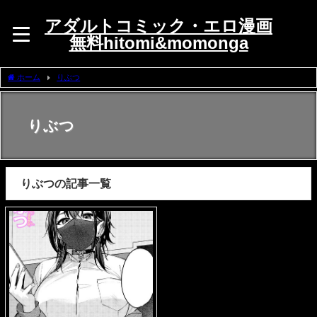
アダルトコミック・エロ漫画
無料hitomi&momonga
ホーム
りぶつ
りぶつ
りぶつの記事一覧